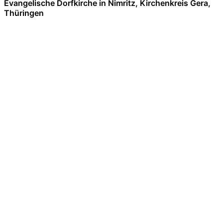
Evangelische Dorfkirche in Nimritz, Kirchenkreis Gera,
Thüringen
Blühendes
Leben an der
Taufe der
Nimritzer
Kirche