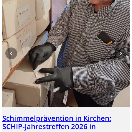
M
u
W
Schimmelprävention in Kirchen:
SCHIP‑Jahrestreffen 2026 in