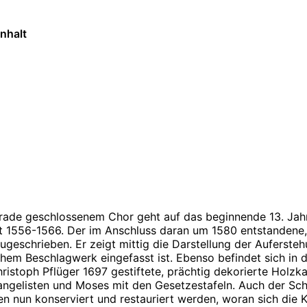
nhalt
e zu Barock – A
er Kirche
erade geschlossenem Chor geht auf das beginnende 13. Jahr
 1556-1566. Der im Anschluss daran um 1580 entstandene, h
schrieben. Er zeigt mittig die Darstellung der Auferstehu
chem Beschlagwerk eingefasst ist. Ebenso befindet sich in 
stoph Pflüger 1697 gestiftete, prächtig dekorierte Holzk
ngelisten und Moses mit den Gesetzestafeln. Auch der Scha
n nun konserviert und restauriert werden, woran sich die Ki